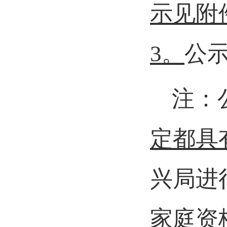
示见附
3。
公
注：
定都具
兴局进
家庭资