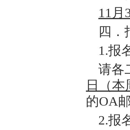
11
月
四．
1.
请各
日（
本
的
OA
2
.报