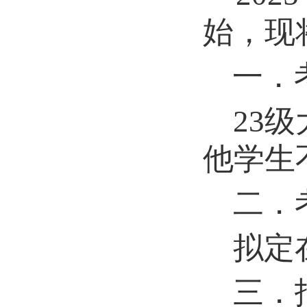
始，现
一．
2
3
级
他学生
二．
拟定
三．