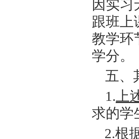
因实习
跟班上
教学环
学分。
五、
1.
上
求的学
2
.
根