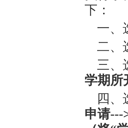
下：
一、
二、
三、
学期所
四、
申请--