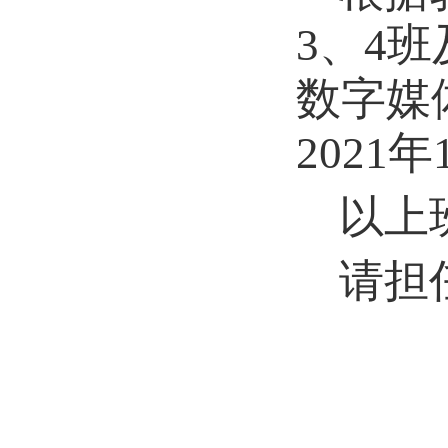
3
、
4
班
数字媒
2021
年
以上
请担