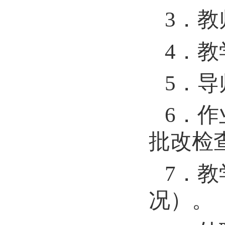
3
．教
4
．教
5
．导
6
．作
批改检
7
．教
况）。