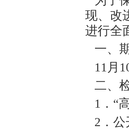
为了
现、改
进行全
一、
11
月
1
二、
1
．
“
2
．公