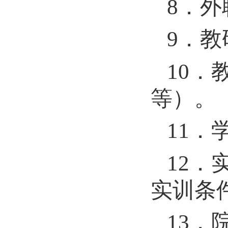
8
．外
9
．教
10
．
等）。
11
．
12
．
实训条
13
．