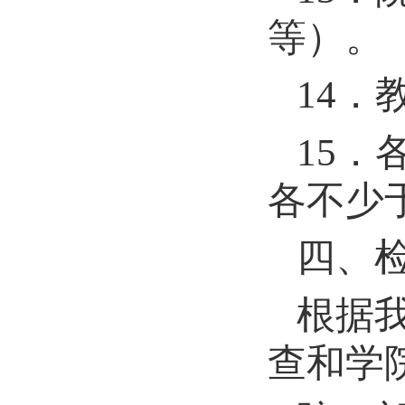
等）。
14
．
15
．
各不少
四、
根据
查和学