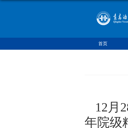
首页
12
月
2
年院级